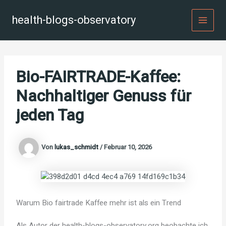
Zum
Inhalt
health-blogs-observatory
MAI
springen
MEN
Bio-FAIRTRADE-Kaffee:
Nachhaltiger Genuss für
jeden Tag
Von
lukas_schmidt
/
Februar 10, 2026
Warum Bio fairtrade Kaffee mehr ist als ein Trend
Als Autor der health-blogs-observatory.org beobachte ich